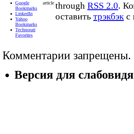
Google
article
through
RSS 2.0
. К
Bookmarks
LinkedIn
оставить
трэкбэк
с 
Yahoo
Bookmarks
Technorati
Favorites
Комментарии запрещены.
Версия для слабовид