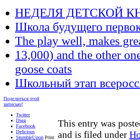
НЕДЕЛЯ ДЕТСКОЙ КНИ
Школа будущего первок
The play well, makes great
13,000) and the other 
goose coats
Школьный этап всерос
Поделиться этой
записью!
Twitter
Digg
This entry was post
Facebook
Delicious
and is filed under
Но
StumbleUpon
Print