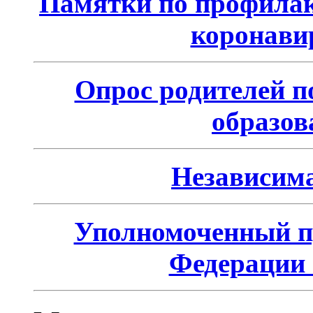
Памятки по профилак
коронави
Опрос родителей п
образов
Независима
Уполномоченный п
Федерации 