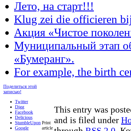
Лето, на старт!!!
Klug zei die officieren b
Акция «Чистое поколен
Муниципальный этап об
«Бумеранг».
For example, the birth cer
Поделиться этой
записью!
Twitter
Digg
This entry was post
Facebook
Delicious
and is filed under
Но
StumbleUpon
Print
Google
article
through
RSS 2.0
. К