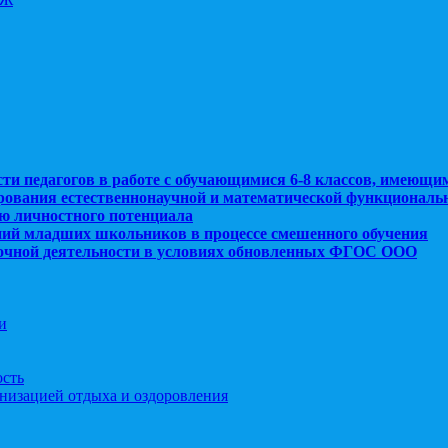
сти педагогов в работе с обучающимися 6-8 классов, имеющи
рования естественнонаучной и математической функциональ
ю личностного потенциала
ний младших школьников в процессе смешенного обучения
рочной деятельности в условиях обновленных ФГОС ООО
и
ость
анизацией отдыха и оздоровления