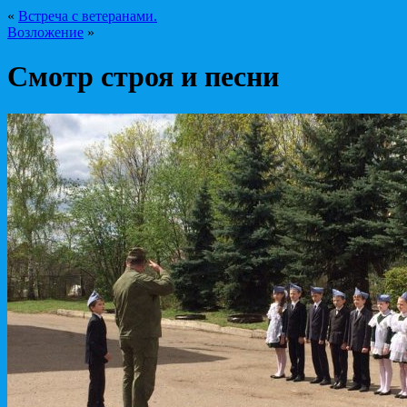
«
Встреча с ветеранами.
Возложение
»
Смотр строя и песни