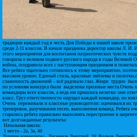
традиции каждый год в честь Дня Победы в нашей школе прохо
среди 2-11 классов. В начале праздника директор школы Л. И.
этого мероприятия для воспитания патриотических чувств под
говорила о великом подвиге русского народа в годы Великой 
войны, поздравила всех с наступающим праздником и пожелала
Все ребята тщательно готовились к этому мероприятию, поэто
высоком уровне. Единый стиль, красивые эмблемы и пилотки,
слаженность движений – всё радовало глаз. Жюри трудно было
по условиям конкурса были выделены призовые места.Очень х
командиры всех классов, а ведь им пришлось нелегко: они отвеча
класс. Груз ответственности ощущал каждый командир, но никт
Очень переживали и классные руководители: оценивался их тру
тренировок, разучивания песен, выполнения команд. Ребята оч
старались ребята правильно выполнять перестроение в шеренге
вот долгожданные результаты:
Начальная школа:
1 место - 2а, 3а, 4б
Лучшие командиры - Лисенков Дмитрий, 2б; Волков Дмитрий, 3