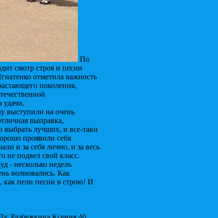
По
дит смотр строя и песни
 Игнатенко отметила важность
растающего поколения,
Отечественной
 удачи.
му выступили на очень
отличная выправка,
 выбрать лучших, и все-таки
орошо проявили себя
ли и за себя лично, и за весь
о не подвел свой класс.
д - несколько недель
ень волновались. Как
, как пели песни в строю! И
а; Разбежкина Ксения,4б.