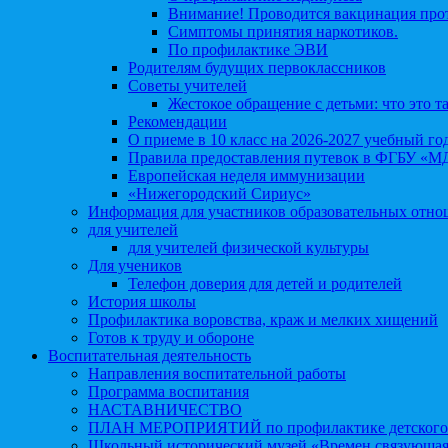
Внимание! Проводится вакцинация про
Симптомы принятия наркотиков.
По профилактике ЭВИ
Родителям будущих первоклассников
Советы учителей
Жестокое обращение с детьми: что это т
Рекомендации
О приеме в 10 класс на 2026-2027 учебный го
Правила предоставления путевок в ФГБУ «М
Европейская неделя иммунизации
«Нижегородский Сириус»
Информация для участников образовательных отн
для учителей
для учителей физической культуры
Для учеников
Телефон доверия для детей и родителей
История школы
Профилактика воровства, краж и мелких хищений
Готов к труду и обороне
Воспитательная деятельность
Направления воспитательной работы
Программа воспитания
НАСТАВНИЧЕСТВО
ПЛАН МЕРОПРИЯТИЙ по профилактике детского д
Школьный исторический музей «Времен связующая