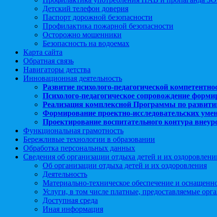
Детский телефон доверия
Паспорт дорожной безопасности
Профилактика пожарной безопасности
Осторожно мошенники
Безопасность на водоемах
Карта сайта
Обратная связь
Навигаторы детства
Инновационная деятельность
Развитие психолого-педагогической компетентно
Психолого-педагогическое сопровождение форми
Реализация комплексной Программы по развити
Формирование проектно-исследовательских уме
Проектирование воспитательного контура внеу
Функциональная грамотность
Бережливые технологии в образовании
Обработка персональных данных
Сведения об организации отдыха детей и их оздоровлени
Об организации отдыха детей и их оздоровления
Деятельность
Материально-техническое обеспечение и оснащенн
Услуги, в том числе платные, предоставляемые орг
Доступная среда
Иная информация