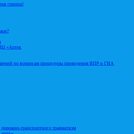
тив гриппа!
акое?
д
ДЦ «Артек
ошений по вопросам процедуры проведения ВПР и ГИА
орожно-транспортного травматизм
 нить»