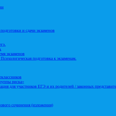
ии
 подготовки и сдачи экзаменов
егэ.
А
ремя экзаменов
 Психологическая подготовка к экзаменам.
еклассников
группы риска»
ция для участников ЕГЭ и их родителей / законных представит
ового сочинения (изложения)