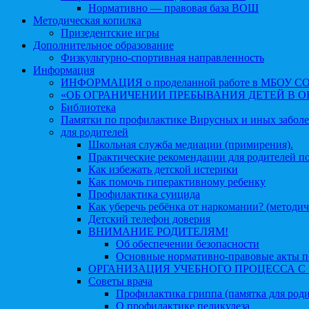
Нормативно — правовая база ВОШ
Методическая копилка
Призедентские игры
Дополнительное образование
Физкультурно-спортивная направленность
Информация
ИНФОРМАЦИЯ о проделанной работе в МБОУ СОШ №
«ОБ ОГРАНИЧЕНИИ ПРЕБЫВАНИЯ ДЕТЕЙ В 
Библиотека
Памятки по профилактике Вирусных и иных забол
для родителей
Школьная служба медиации (примирения).
Практические рекомендации для родителей п
Как избежать детской истерики
Как помочь гиперактивному ребенку
Профилактика суицида
Как уберечь ребёнка от наркомании? (методич
Детский телефон доверия
ВНИМАНИЕ РОДИТЕЛЯМ!
Об обеспечении безопасности
Основные нормативно-правовые акты по
ОРГАНИЗАЦИЯ УЧЕБНОГО ПРОЦЕССА С 1 
Советы врача
Профилактика гриппа (памятка для роди
О профилактике педикулеза