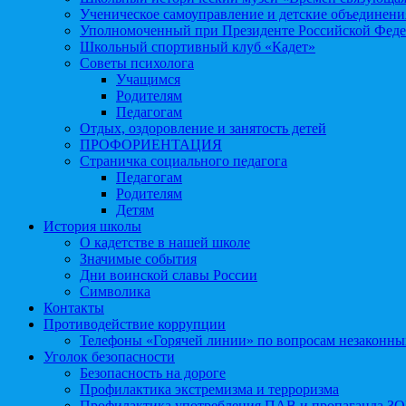
Ученическое самоуправление и детские объединени
Уполномоченный при Президенте Российской Феде
Школьный спортивный клуб «Кадет»
Советы психолога
Учащимся
Родителям
Педагогам
Отдых, оздоровление и занятость детей
ПРОФОРИЕНТАЦИЯ
Страничка социального педагога
Педагогам
Родителям
Детям
История школы
О кадетстве в нашей школе
Значимые события
Дни воинской славы России
Символика
Контакты
Противодействие коррупции
Телефоны «Горячей линии» по вопросам незаконны
Уголок безопасности
Безопасность на дороге
Профилактика экстремизма и терроризма
Профилактика употребления ПАВ и пропаганда З