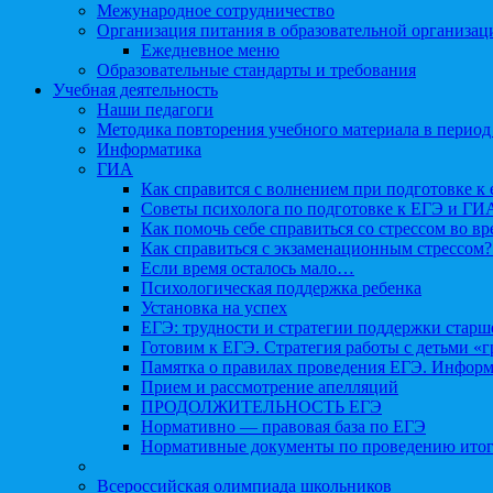
Межународное сотрудничество
Организация питания в образовательной организац
Ежедневное меню
Образовательные стандарты и требования
Учебная деятельность
Наши педагоги
Методика повторения учебного материала в период
Информатика
ГИА
Как справится с волнением при подготовке к 
Советы психолога по подготовке к ЕГЭ и ГИ
Как помочь себе справиться со стрессом во в
Как справиться с экзаменационным стрессом?
Если время осталось мало…
Психологическая поддержка ребенка
Установка на успех
ЕГЭ: трудности и стратегии поддержки старш
Готовим к ЕГЭ. Стратегия работы с детьми «
Памятка о правилах проведения ЕГЭ. Информа
Прием и рассмотрение апелляций
ПРОДОЛЖИТЕЛЬНОСТЬ ЕГЭ
Нормативно — правовая база по ЕГЭ
Нормативные документы по проведению итог
Всероссийская олимпиада школьников