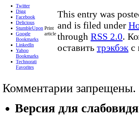
Twitter
Digg
This entry was post
Facebook
Delicious
and is filed under
Но
StumbleUpon
Print
Google
article
through
RSS 2.0
. К
Bookmarks
LinkedIn
оставить
трэкбэк
с 
Yahoo
Bookmarks
Technorati
Favorites
Комментарии запрещены.
Версия для слабовид