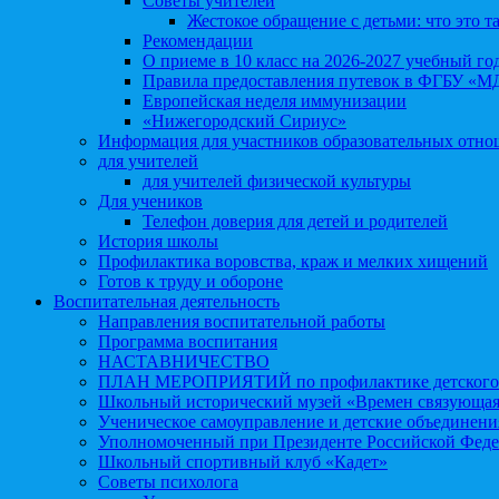
Советы учителей
Жестокое обращение с детьми: что это т
Рекомендации
О приеме в 10 класс на 2026-2027 учебный го
Правила предоставления путевок в ФГБУ «М
Европейская неделя иммунизации
«Нижегородский Сириус»
Информация для участников образовательных отн
для учителей
для учителей физической культуры
Для учеников
Телефон доверия для детей и родителей
История школы
Профилактика воровства, краж и мелких хищений
Готов к труду и обороне
Воспитательная деятельность
Направления воспитательной работы
Программа воспитания
НАСТАВНИЧЕСТВО
ПЛАН МЕРОПРИЯТИЙ по профилактике детского д
Школьный исторический музей «Времен связующая
Ученическое самоуправление и детские объединени
Уполномоченный при Президенте Российской Феде
Школьный спортивный клуб «Кадет»
Советы психолога