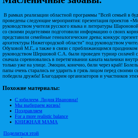
В рамках реализации областной программы "Всей семьей в бу
проведены следующие мероприятия: презентация проектов «Мо
руководством учителя русского языка и литературы Шароновой 
со своими родителями подготовили информацию о своих корнях
представили семейные генеалогические древа; конкурс презе
архитектуры Нижегородской области" под руководством учите
Обуховой М.Г., а также в связи с приближающимся празднико
руководством Шершовой С.А. были проведен турнир силачей ср
сначала соревновались в перетягивании каната мальчики внутри
только уже на улице. Эмоции, конечно, били через край! Боле
папы очень старались не ударить в грязь лицом перед своими 
победила дружба! Благодарим организаторов и участников эти
Похожие материалы:
С юбилеем, Лидия Ивановна!
Мы выбираем жизнь!
Поздравляем
For a more realistic balance
КНИЖНАЯ МАМА
Поделиться этой