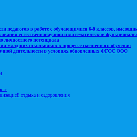
сти педагогов в работе с обучающимися 6-8 классов, имеющи
рования естественнонаучной и математической функциональ
ю личностного потенциала
ний младших школьников в процессе смешенного обучения
рочной деятельности в условиях обновленных ФГОС ООО
и
ость
анизацией отдыха и оздоровления