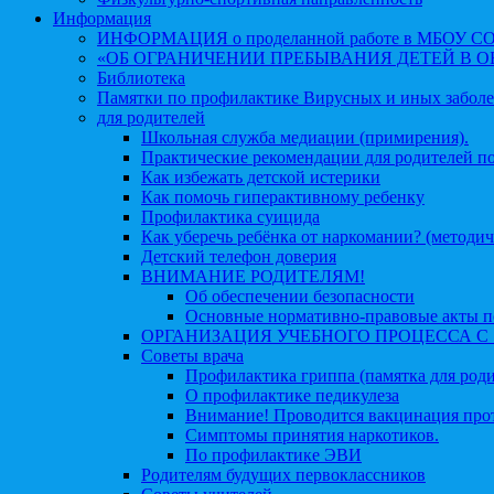
Информация
ИНФОРМАЦИЯ о проделанной работе в МБОУ СОШ №
«ОБ ОГРАНИЧЕНИИ ПРЕБЫВАНИЯ ДЕТЕЙ В 
Библиотека
Памятки по профилактике Вирусных и иных забол
для родителей
Школьная служба медиации (примирения).
Практические рекомендации для родителей п
Как избежать детской истерики
Как помочь гиперактивному ребенку
Профилактика суицида
Как уберечь ребёнка от наркомании? (методич
Детский телефон доверия
ВНИМАНИЕ РОДИТЕЛЯМ!
Об обеспечении безопасности
Основные нормативно-правовые акты по
ОРГАНИЗАЦИЯ УЧЕБНОГО ПРОЦЕССА С 1 
Советы врача
Профилактика гриппа (памятка для роди
О профилактике педикулеза
Внимание! Проводится вакцинация про
Симптомы принятия наркотиков.
По профилактике ЭВИ
Родителям будущих первоклассников