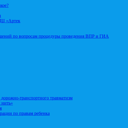
акое?
д
ДЦ «Артек
ошений по вопросам процедуры проведения ВПР и ГИА
орожно-транспортного травматизм
 нить»
я
рации по правам ребенка