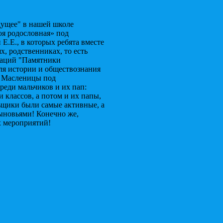
дущее" в нашей школе
я родословная» под
Е.Е., в которых ребята вместе
, родственниках, то есть
нтаций "Памятники
ля истории и обществознания
м Масленицы под
еди мальчиков и их пап:
 классов, а потом и их папы,
льщики были самые активные, а
сыновьями! Конечно же,
х мероприятий!