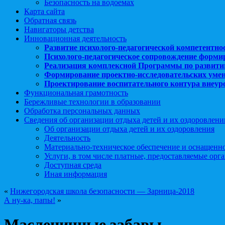
Безопасность на водоемах
Карта сайта
Обратная связь
Навигаторы детства
Инновационная деятельность
Развитие психолого-педагогической компетентно
Психолого-педагогическое сопровождение форми
Реализация комплексной Программы по развити
Формирование проектно-исследовательских уме
Проектирование воспитательного контура внеу
Функциональная грамотность
Бережливые технологии в образовании
Обработка персональных данных
Сведения об организации отдыха детей и их оздоровлени
Об организации отдыха детей и их оздоровления
Деятельность
Материально-техническое обеспечение и оснащенн
Услуги, в том числе платные, предоставляемые орг
Доступная среда
Иная информация
«
Нижегородская школа безопасности — Зарница-2018
А ну-ка, папы!
»
Масленичные забавы.