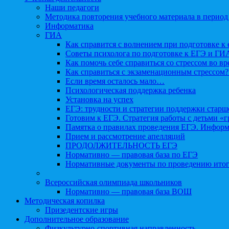
Наши педагоги
Методика повторения учебного материала в период
Информатика
ГИА
Как справится с волнением при подготовке к 
Советы психолога по подготовке к ЕГЭ и ГИ
Как помочь себе справиться со стрессом во в
Как справиться с экзаменационным стрессом?
Если время осталось мало…
Психологическая поддержка ребенка
Установка на успех
ЕГЭ: трудности и стратегии поддержки старш
Готовим к ЕГЭ. Стратегия работы с детьми «
Памятка о правилах проведения ЕГЭ. Информа
Прием и рассмотрение апелляций
ПРОДОЛЖИТЕЛЬНОСТЬ ЕГЭ
Нормативно — правовая база по ЕГЭ
Нормативные документы по проведению итог
Всероссийская олимпиада школьников
Нормативно — правовая база ВОШ
Методическая копилка
Призедентские игры
Дополнительное образование
Физкультурно-спортивная направленность