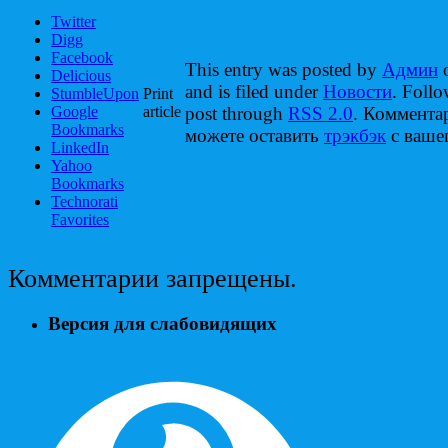
Twitter
Digg
Facebook
This entry was posted by
Админ
o
Delicious
and is filed under
Новости
. Follo
StumbleUpon
Print
Google
article
post through
RSS 2.0
. Коммента
Bookmarks
можете оставить
трэкбэк
с вашег
LinkedIn
Yahoo
Bookmarks
Technorati
Favorites
Комментарии запрещены.
Версия для слабовидящих