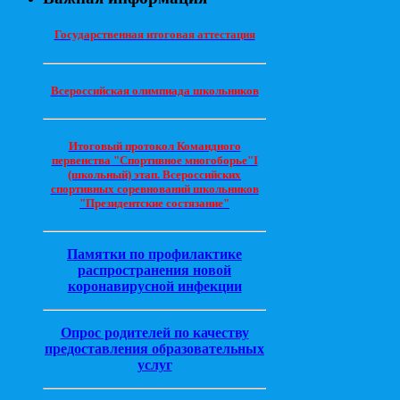
Государственная итоговая аттестация
Всероссийская олимпиада школьников
Итоговый протокол Командного
первенства "Спортивное многоборье"I
(школьный) этап. Всероссийских
спортивных соревнований школьников
"Президентские состязание"
Памятки по профилактике
распространения новой
коронавирусной инфекции
Опрос родителей по качеству
предоставления образовательных
услуг