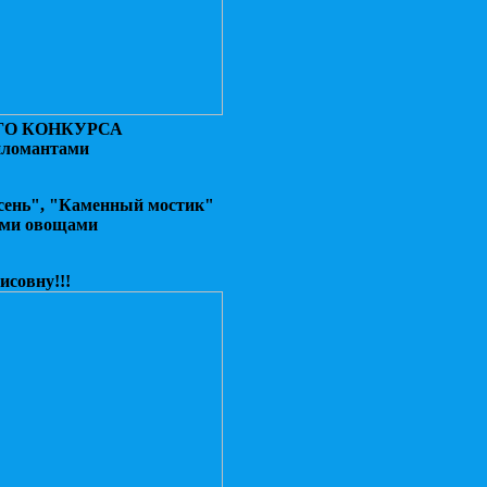
ГО КОНКУРСА
пломантами
ень", "Каменный мостик"
ими овощами
совну!!!