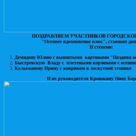
ПОЗДРАВЛЯЕМ УЧАСТНИКОВ ГОРОДСКО
"Осеннее вдохновение
плюс
", ставших ди
II
степени:
Демидову Юлию с вышитыми картинами "Поздняя ос
Быстревскую Владу с плетеными корзинами с осенн
Кулыманову Ирину с ковриком в лоскутной технике
И их руководителя Крошкину Нину Бори