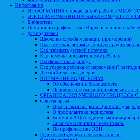
Информация
ИНФОРМАЦИЯ о проделанной работе в МБОУ СОШ №
«ОБ ОГРАНИЧЕНИИ ПРЕБЫВАНИЯ ДЕТЕЙ В 
Библиотека
Памятки по профилактике Вирусных и иных забол
для родителей
Школьная служба медиации (примирения).
Практические рекомендации для родителей п
Как избежать детской истерики
Как помочь гиперактивному ребенку
Профилактика суицида
Как уберечь ребёнка от наркомании? (методич
Детский телефон доверия
ВНИМАНИЕ РОДИТЕЛЯМ!
Об обеспечении безопасности
Основные нормативно-правовые акты по
ОРГАНИЗАЦИЯ УЧЕБНОГО ПРОЦЕССА С 1 
Советы врача
Профилактика гриппа (памятка для роди
О профилактике педикулеза
Внимание! Проводится вакцинация про
Симптомы принятия наркотиков.
По профилактике ЭВИ
Родителям будущих первоклассников