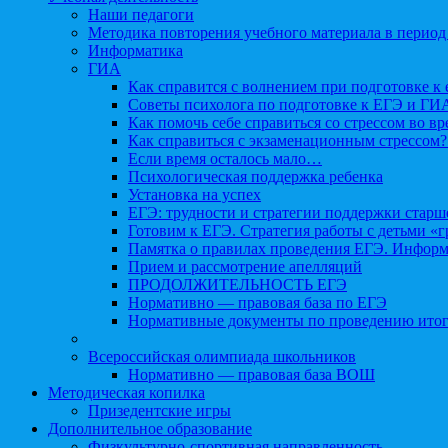
Наши педагоги
Методика повторения учебного материала в период
Информатика
ГИА
Как справится с волнением при подготовке к 
Советы психолога по подготовке к ЕГЭ и ГИ
Как помочь себе справиться со стрессом во в
Как справиться с экзаменационным стрессом?
Если время осталось мало…
Психологическая поддержка ребенка
Установка на успех
ЕГЭ: трудности и стратегии поддержки старш
Готовим к ЕГЭ. Стратегия работы с детьми «
Памятка о правилах проведения ЕГЭ. Информа
Прием и рассмотрение апелляций
ПРОДОЛЖИТЕЛЬНОСТЬ ЕГЭ
Нормативно — правовая база по ЕГЭ
Нормативные документы по проведению итог
Всероссийская олимпиада школьников
Нормативно — правовая база ВОШ
Методическая копилка
Призедентские игры
Дополнительное образование
Физкультурно-спортивная направленность