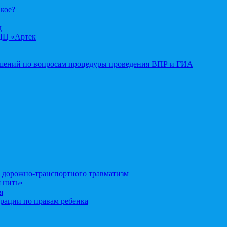
акое?
д
ДЦ «Артек
ошений по вопросам процедуры проведения ВПР и ГИА
орожно-транспортного травматизм
 нить»
я
рации по правам ребенка