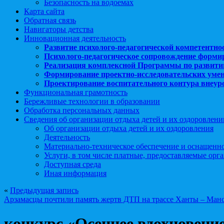
Безопасность на водоемах
Карта сайта
Обратная связь
Навигаторы детства
Инновационная деятельность
Развитие психолого-педагогической компетентно
Психолого-педагогическое сопровождение форми
Реализация комплексной Программы по развити
Формирование проектно-исследовательских уме
Проектирование воспитательного контура внеу
Функциональная грамотность
Бережливые технологии в образовании
Обработка персональных данных
Сведения об организации отдыха детей и их оздоровлени
Об организации отдыха детей и их оздоровления
Деятельность
Материально-техническое обеспечение и оснащенн
Услуги, в том числе платные, предоставляемые орг
Доступная среда
Иная информация
«
Предыдущая запись
Арзамасцы почтили память жертв ДТП на трассе Ханты – Ма
конкурс «Осеннее вдохновени