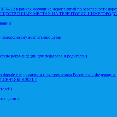
 12 в рамках месячника мероприятий по безопасности доро
ОБЩЕСТВЕННЫХ МЕСТАХ НА ТЕРРИТОРИИ НИЖЕГОРОДС
еваний
о полоролевому воспитанию детей
еские рекомендации для педагогов и родителей)
 борьбе с терроризмом и экстремизмом Российской Федерации.
СЕНТЯБРЯ 2021 Г
телей)
тив гриппа!