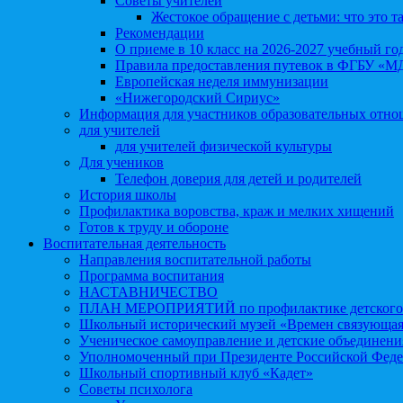
Советы учителей
Жестокое обращение с детьми: что это т
Рекомендации
О приеме в 10 класс на 2026-2027 учебный го
Правила предоставления путевок в ФГБУ «М
Европейская неделя иммунизации
«Нижегородский Сириус»
Информация для участников образовательных отн
для учителей
для учителей физической культуры
Для учеников
Телефон доверия для детей и родителей
История школы
Профилактика воровства, краж и мелких хищений
Готов к труду и обороне
Воспитательная деятельность
Направления воспитательной работы
Программа воспитания
НАСТАВНИЧЕСТВО
ПЛАН МЕРОПРИЯТИЙ по профилактике детского д
Школьный исторический музей «Времен связующая
Ученическое самоуправление и детские объединени
Уполномоченный при Президенте Российской Феде
Школьный спортивный клуб «Кадет»
Советы психолога