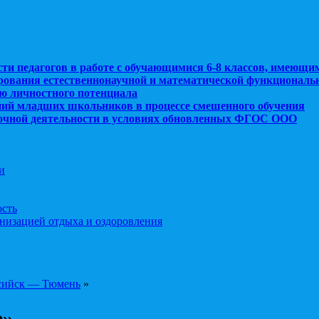
сти педагогов в работе с обучающимися 6-8 классов, имеющи
рования естественнонаучной и математической функциональ
ю личностного потенциала
ний младших школьников в процессе смешенного обучения
рочной деятельности в условиях обновленных ФГОС ООО
и
ость
анизацией отдыха и оздоровления
нсийск — Тюмень
»
е»