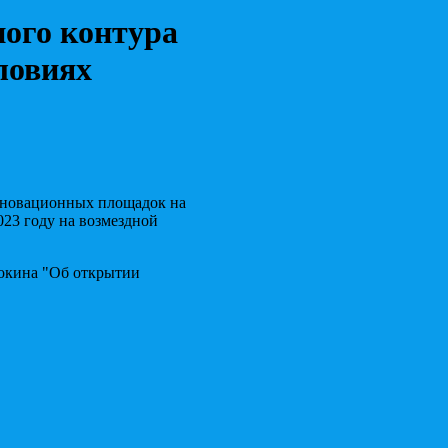
ого контура
ловиях
нновационных площадок на
023 году на возмездной
окина "Об открытии