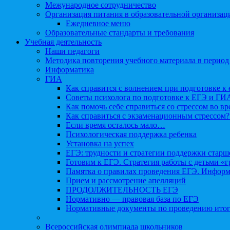
Межународное сотрудничество
Организация питания в образовательной организац
Ежедневное меню
Образовательные стандарты и требования
Учебная деятельность
Наши педагоги
Методика повторения учебного материала в период
Информатика
ГИА
Как справится с волнением при подготовке к 
Советы психолога по подготовке к ЕГЭ и ГИ
Как помочь себе справиться со стрессом во в
Как справиться с экзаменационным стрессом?
Если время осталось мало…
Психологическая поддержка ребенка
Установка на успех
ЕГЭ: трудности и стратегии поддержки старш
Готовим к ЕГЭ. Стратегия работы с детьми «
Памятка о правилах проведения ЕГЭ. Информа
Прием и рассмотрение апелляций
ПРОДОЛЖИТЕЛЬНОСТЬ ЕГЭ
Нормативно — правовая база по ЕГЭ
Нормативные документы по проведению итог
Всероссийская олимпиада школьников