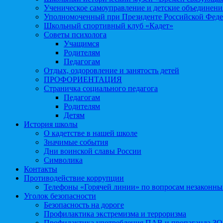
Ученическое самоуправление и детские объединени
Уполномоченный при Президенте Российской Феде
Школьный спортивный клуб «Кадет»
Советы психолога
Учащимся
Родителям
Педагогам
Отдых, оздоровление и занятость детей
ПРОФОРИЕНТАЦИЯ
Страничка социального педагога
Педагогам
Родителям
Детям
История школы
О кадетстве в нашей школе
Значимые события
Дни воинской славы России
Символика
Контакты
Противодействие коррупции
Телефоны «Горячей линии» по вопросам незаконны
Уголок безопасности
Безопасность на дороге
Профилактика экстремизма и терроризма
Профилактика употребления ПАВ и пропаганда З