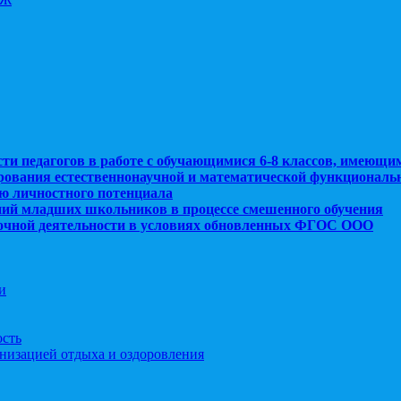
сти педагогов в работе с обучающимися 6-8 классов, имеющи
рования естественнонаучной и математической функциональ
ю личностного потенциала
ний младших школьников в процессе смешенного обучения
рочной деятельности в условиях обновленных ФГОС ООО
и
ость
анизацией отдыха и оздоровления