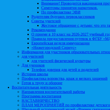
Внимание! Проводится вакцинация про
Симптомы принятия наркотиков.
По профилактике ЭВИ
Родителям будущих первоклассников
Советы учителей
Жестокое обращение с детьми: что это т
Рекомендации
О приеме в 10 класс на 2026-2027 учебный го
Правила предоставления путевок в ФГБУ «М
Европейская неделя иммунизации
«Нижегородский Сириус»
Информация для участников образовательных отн
для учителей
для учителей физической культуры
Для учеников
Телефон доверия для детей и родителей
История школы
Профилактика воровства, краж и мелких хищений
Готов к труду и обороне
Воспитательная деятельность
Направления воспитательной работы
Программа воспитания
НАСТАВНИЧЕСТВО
ПЛАН МЕРОПРИЯТИЙ по профилактике детского д
Школьный исторический музей «Времен связующая