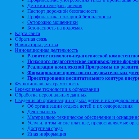
Детский телефон доверия
Паспорт дорожной безопасности
Профилактика пожарной безопасности
Осторожно мошенники
Безопасность на водоемах
Карта сайта
Обратная связь
Навигаторы детства
Инновационная деятельность
Развитие психолого-педагогической компетентно
Психолого-педагогическое сопровождение форми
Реализация комплексной Программы по развити
Формирование проектно-исследовательских уме
Проектирование воспитательного контура внеу
Функциональная грамотность
Бережливые технологии в образовании
Обработка персональных данных
Сведения об организации отдыха детей и их оздоровлени
Об организации отдыха детей и их оздоровления
Деятельность
Материально-техническое обеспечение и оснащенн
Услуги, в том числе платные, предоставляемые орг
Доступная среда
Иная информация