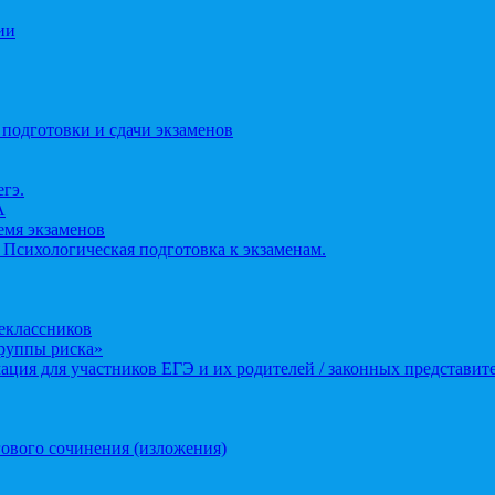
ии
 подготовки и сдачи экзаменов
егэ.
А
ремя экзаменов
 Психологическая подготовка к экзаменам.
еклассников
группы риска»
ция для участников ЕГЭ и их родителей / законных представит
ового сочинения (изложения)