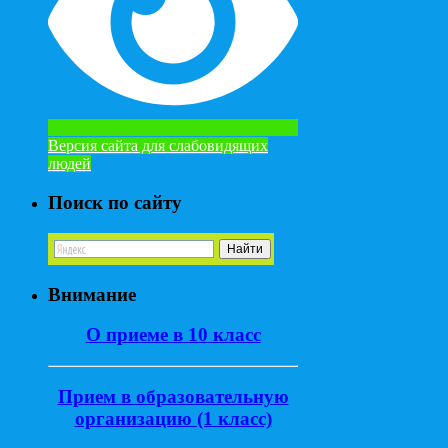
Версия сайта для слабовидящих
людей
Поиск по сайту
Внимание
О приеме в 10 класс
Прием в образовательную
организацию (1 класс)