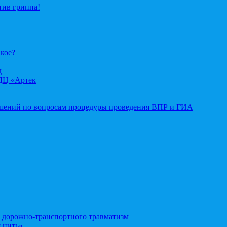
тив гриппа!
акое?
д
ДЦ «Артек
ошений по вопросам процедуры проведения ВПР и ГИА
орожно-транспортного травматизм
 нить»