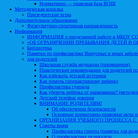
Нормативно — правовая база ВОШ
Методическая копилка
Призедентские игры
Дополнительное образование
Физкультурно-спортивная направленность
Информация
ИНФОРМАЦИЯ о проделанной работе в МБОУ СОШ №
«ОБ ОГРАНИЧЕНИИ ПРЕБЫВАНИЯ ДЕТЕЙ В 
Библиотека
Памятки по профилактике Вирусных и иных забол
для родителей
Школьная служба медиации (примирения).
Практические рекомендации для родителей п
Как избежать детской истерики
Как помочь гиперактивному ребенку
Профилактика суицида
Как уберечь ребёнка от наркомании? (методич
Детский телефон доверия
ВНИМАНИЕ РОДИТЕЛЯМ!
Об обеспечении безопасности
Основные нормативно-правовые акты по
ОРГАНИЗАЦИЯ УЧЕБНОГО ПРОЦЕССА С 1 
Советы врача
Профилактика гриппа (памятка для роди
О профилактике педикулеза