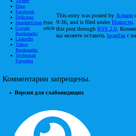
Twitter
Digg
Facebook
This entry was posted by
Админ
o
Delicious
9:36, and is filed under
Новости
.
StumbleUpon
Print
Google
article
this post through
RSS 2.0
. Комм
Bookmarks
вы можете оставить
трэкбэк
с ва
LinkedIn
Yahoo
Bookmarks
Technorati
Favorites
Комментарии запрещены.
Версия для слабовидящих