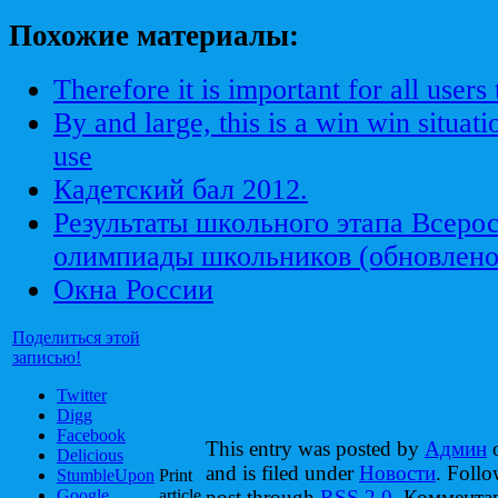
Похожие материалы:
Therefore it is important for all users 
By and large, this is a win win situat
use
Кадетский бал 2012.
Результаты школьного этапа Всеро
олимпиады школьников (обновлено
Окна России
Поделиться этой
записью!
Twitter
Digg
Facebook
This entry was posted by
Админ
o
Delicious
and is filed under
Новости
. Follo
StumbleUpon
Print
Google
article
post through
RSS 2.0
. Коммента