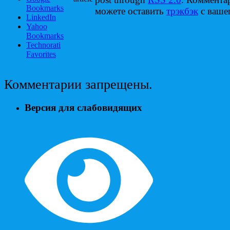
Bookmarks
можете оставить
трэкбэк
с вашег
LinkedIn
Yahoo
Bookmarks
Technorati
Favorites
Комментарии запрещены.
Версия для слабовидящих