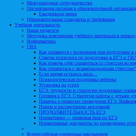
Межународное сотрудничество
Организация питания в образовательной организац
Ежедневное меню
Образовательные стандарты и требования
Учебная деятельность
Наши педагоги
Методика повторения учебного материала в период
Информатика
ГИА
Как справится с волнением при подготовке к 
Советы психолога по подготовке к ЕГЭ и ГИ
Как помочь себе справиться со стрессом во в
Как справиться с экзаменационным стрессом?
Если время осталось мало…
Психологическая поддержка ребенка
Установка на успех
ЕГЭ: трудности и стратегии поддержки старш
Готовим к ЕГЭ. Стратегия работы с детьми «
Памятка о правилах проведения ЕГЭ. Информа
Прием и рассмотрение апелляций
ПРОДОЛЖИТЕЛЬНОСТЬ ЕГЭ
Нормативно — правовая база по ЕГЭ
Нормативные документы по проведению итог
Всероссийская олимпиада школьников