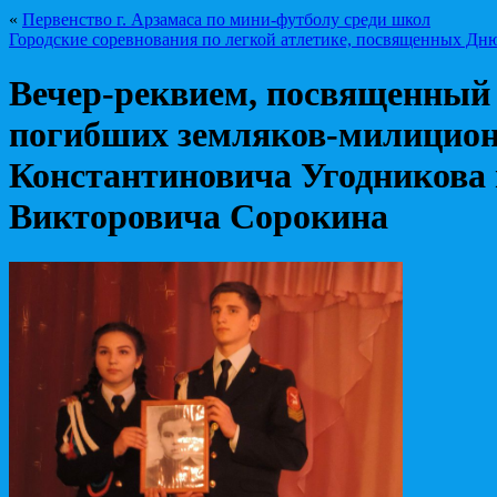
«
Первенство г. Арзамаса по мини-футболу среди школ
Городские соревнования по легкой атлетике, посвященных Дн
Вечер-реквием, посвященный
погибших земляков-милицион
Константиновича Угодникова
Викторовича Сорокина