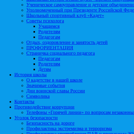
Ученическое самоуправление и детские объединени
Уполномоченный при Президенте Российской Феде
Школьный спортивный клуб «Кадет»
Советы психолога
Учащимся
Родителям
Педагогам
Отдых, оздоровление и занятость детей
ПРОФОРИЕНТАЦИЯ
Страничка социального педагога
Педагогам
Родителям
Детям
История школы
О кадетстве в нашей школе
Значимые события
Дни воинской славы России
Символика
Контакты
Противодействие коррупции
Телефоны «Горячей линии» по вопросам незаконны
Уголок безопасности
Безопасность на дороге
Профилактика экстремизма и терроризма
Профилактика употребления ПАВ и пропаганда З