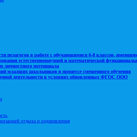
сти педагогов в работе с обучающимися 6-8 классов, имеющи
рования естественнонаучной и математической функциональ
ю личностного потенциала
ний младших школьников в процессе смешенного обучения
рочной деятельности в условиях обновленных ФГОС ООО
и
ость
анизацией отдыха и оздоровления