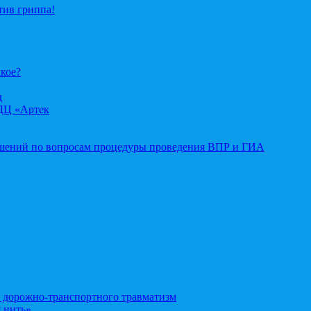
тив гриппа!
акое?
д
ДЦ «Артек
ошений по вопросам процедуры проведения ВПР и ГИА
орожно-транспортного травматизм
 нить»