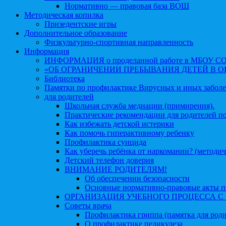
Нормативно — правовая база ВОШ
Методическая копилка
Призедентские игры
Дополнительное образование
Физкультурно-спортивная направленность
Информация
ИНФОРМАЦИЯ о проделанной работе в МБОУ СОШ №
«ОБ ОГРАНИЧЕНИИ ПРЕБЫВАНИЯ ДЕТЕЙ В 
Библиотека
Памятки по профилактике Вирусных и иных забол
для родителей
Школьная служба медиации (примирения).
Практические рекомендации для родителей п
Как избежать детской истерики
Как помочь гиперактивному ребенку
Профилактика суицида
Как уберечь ребёнка от наркомании? (методич
Детский телефон доверия
ВНИМАНИЕ РОДИТЕЛЯМ!
Об обеспечении безопасности
Основные нормативно-правовые акты по
ОРГАНИЗАЦИЯ УЧЕБНОГО ПРОЦЕССА С 1 
Советы врача
Профилактика гриппа (памятка для роди
О профилактике педикулеза