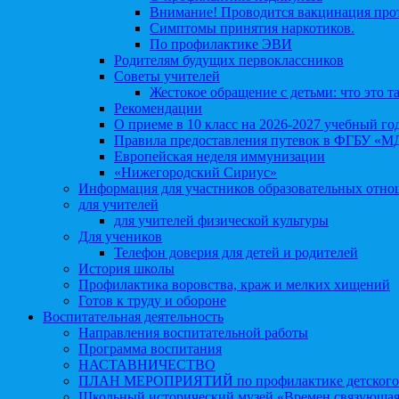
Внимание! Проводится вакцинация про
Симптомы принятия наркотиков.
По профилактике ЭВИ
Родителям будущих первоклассников
Советы учителей
Жестокое обращение с детьми: что это т
Рекомендации
О приеме в 10 класс на 2026-2027 учебный го
Правила предоставления путевок в ФГБУ «М
Европейская неделя иммунизации
«Нижегородский Сириус»
Информация для участников образовательных отн
для учителей
для учителей физической культуры
Для учеников
Телефон доверия для детей и родителей
История школы
Профилактика воровства, краж и мелких хищений
Готов к труду и обороне
Воспитательная деятельность
Направления воспитательной работы
Программа воспитания
НАСТАВНИЧЕСТВО
ПЛАН МЕРОПРИЯТИЙ по профилактике детского д
Школьный исторический музей «Времен связующая