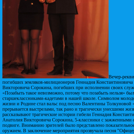
Вечер-рекв
погибших земляков-милиционеров Геннадия Константиновича 
Викторовича Сорокина, погибших при исполнении своих служ
«Позабыть такое невозможно, потому что позабыть нельзя» бы
старшеклассниками-кадетами в нашей школе.
Символом молодос
жизни и Родине стал вальс под песню Валентины Толкуновой 
прерывается выстрелами, так рано и трагически унесшими жиз
рассказывают трагические истории гибели Геннадия Констант
Анатолия Викторовича Сорокина, 5-классники с зажженными с
подвиге. Вниманию зрителей было представлено показательное
оружием. В заключение мероприятия прозвучала песня "Офиц