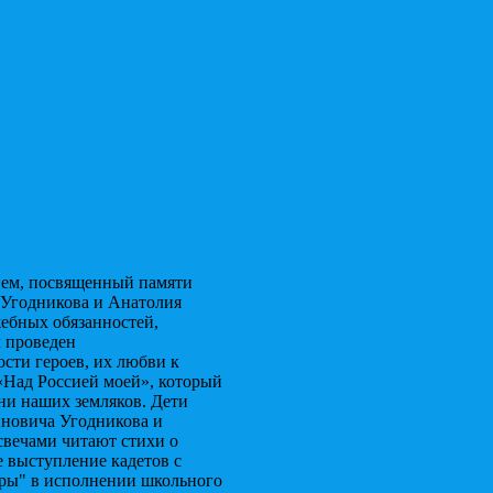
ием, посвященный памяти
Угодникова и Анатолия
ебных обязанностей,
л проведен
ти героев, их любви к
«Над Россией моей», который
ни наших земляков. Дети
иновича Угодникова и
вечами читают стихи о
 выступление кадетов с
еры" в исполнении школьного