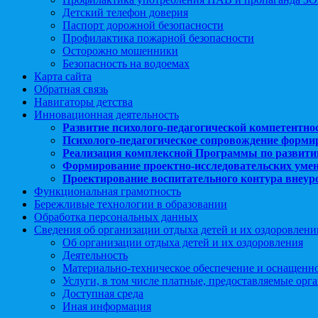
Детский телефон доверия
Паспорт дорожной безопасности
Профилактика пожарной безопасности
Осторожно мошенники
Безопасность на водоемах
Карта сайта
Обратная связь
Навигаторы детства
Инновационная деятельность
Развитие психолого-педагогической компетентно
Психолого-педагогическое сопровождение форми
Реализация комплексной Программы по развити
Формирование проектно-исследовательских уме
Проектирование воспитательного контура внеу
Функциональная грамотность
Бережливые технологии в образовании
Обработка персональных данных
Сведения об организации отдыха детей и их оздоровлени
Об организации отдыха детей и их оздоровления
Деятельность
Материально-техническое обеспечение и оснащенн
Услуги, в том числе платные, предоставляемые орг
Доступная среда
Иная информация