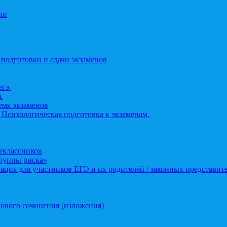
ии
 подготовки и сдачи экзаменов
егэ.
А
ремя экзаменов
 Психологическая подготовка к экзаменам.
еклассников
группы риска»
ция для участников ЕГЭ и их родителей / законных представит
ового сочинения (изложения)