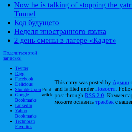
Now he is talking of stopping the yat
Tunnel
Код будущего
Неделя иностранного языка
2 день смены в лагере «Кадет»
Поделиться этой
записью!
Twitter
Digg
Facebook
This entry was posted by
Админ
o
Delicious
and is filed under
Новости
. Follo
StumbleUpon
Print
Google
article
post through
RSS 2.0
. Коммента
Bookmarks
можете оставить
трэкбэк
с вашег
LinkedIn
Yahoo
Bookmarks
Technorati
Favorites